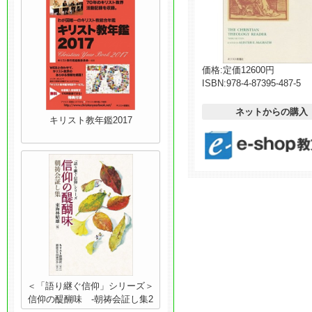
価格:
定価12600円
ISBN:
978-4-87395-487-5
ネットからの購入
キリスト教年鑑2017
＜「語り継ぐ信仰」シリーズ＞
信仰の醍醐味 -朝祷会証し集2