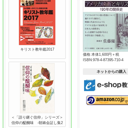
キリスト教年鑑2017
価格:
本体1,600円＋税
ISBN:
978-4-87395-710-4
ネットからの購入
＜「語り継ぐ信仰」シリーズ＞
信仰の醍醐味 -朝祷会証し集2