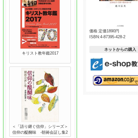
価格:
定価1890円
ISBN:
4-87395-428-2
ネットからの購入
キリスト教年鑑2017
＜「語り継ぐ信仰」シリーズ＞
信仰の醍醐味 -朝祷会証し集2