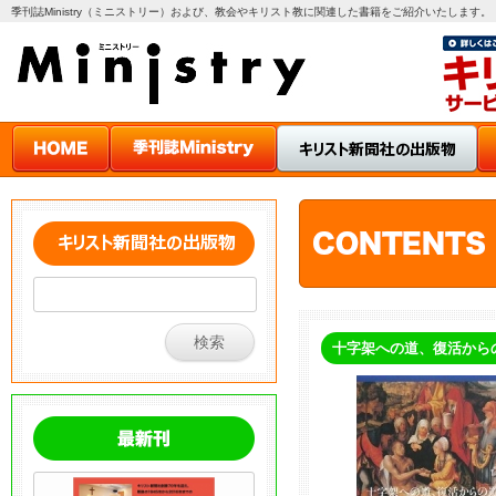
季刊誌Ministry（ミニストリー）および、教会やキリスト教に関連した書籍をご紹介いたします。
十字架への道、復活から