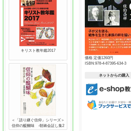
キリスト教年鑑2017
価格:
定価1260円
ISBN:
978-4-87395-634-3
ネットからの購入
＜「語り継ぐ信仰」シリーズ＞
信仰の醍醐味 -朝祷会証し集2