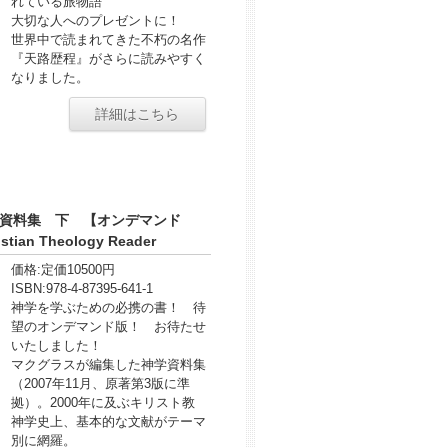
れている旅物語
大切な人へのプレゼントに！
世界中で読まれてきた不朽の名作
『天路歴程』がさらに読みやすく
なりました。
詳細はこちら
資料集 下 【オンデマンド
tian Theology Reader
価格:
定価10500円
ISBN:
978-4-87395-641-1
神学を学ぶための必携の書！ 待
望のオンデマンド版！ お待たせ
いたしました！
マクグラスが編集した神学資料集
（2007年11月、原著第3版に準
拠）。2000年に及ぶキリスト教
神学史上、基本的な文献がテーマ
別に網羅。