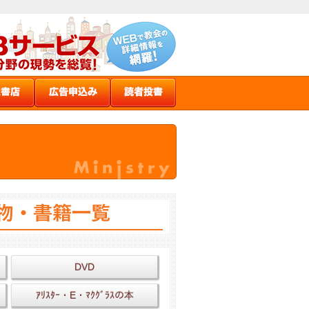
DVD
ｱﾘｽﾀｰ・E・ﾏｸｸﾞﾗｽの本