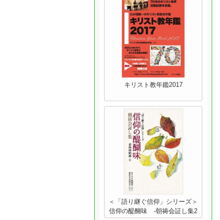
キリスト教年鑑2017
＜「語り継ぐ信仰」シリーズ＞
信仰の醍醐味 -朝祷会証し集2