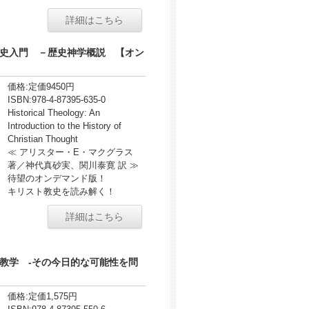
詳細はこちら
史入門 －歴史神学概説 【オン
価格:
定価9450円
ISBN:
978-4-87395-635-0
Historical Theology: An
Introduction to the History of
Christian Thought
≪ アリスター・E・マクグラス
著／神代真砂実、関川泰寛 訳 ≫
待望のオンデマンド版！
キリスト教史を読み解く！
詳細はこちら
教学 -その今日的な可能性を問
価格:
定価1,575円