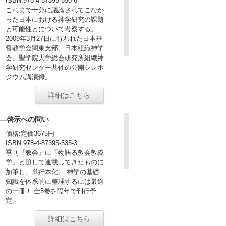
ISBN:
978-4-87395-550-6
これまで十分に議論されてこなか
った日本における神学研究の課題
と可能性とについて考察する。
2009年3月27日に行われた日本基
督教学会関東支部、日本組織神学
会、聖学院大学総合研究所組織神
学研究センター共催の公開シンポ
ジウム講演録。
詳細はこちら
―啓示への問い
価格:
定価3675円
ISBN:
978-4-87395-535-3
季刊『教会』に「物語る教会教義
学」と題して連載してきたものに
加筆し、単行本化。 神学の基礎
知識を体系的に整理するには最適
の一冊！ 全5巻を隔年で刊行予
定。
詳細はこちら