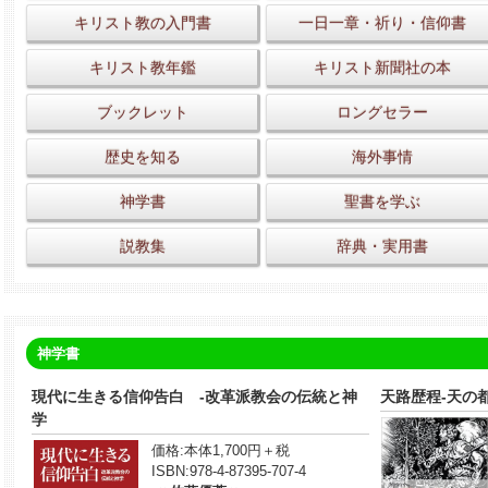
キリスト教の入門書
一日一章・祈り・信仰書
キリスト教年鑑
キリスト新聞社の本
ブックレット
ロングセラー
歴史を知る
海外事情
神学書
聖書を学ぶ
説教集
辞典・実用書
神学書
現代に生きる信仰告白 -改革派教会の伝統と神
天路歴程-天の
学
価格:
本体1,700円＋税
ISBN:
978-4-87395-707-4