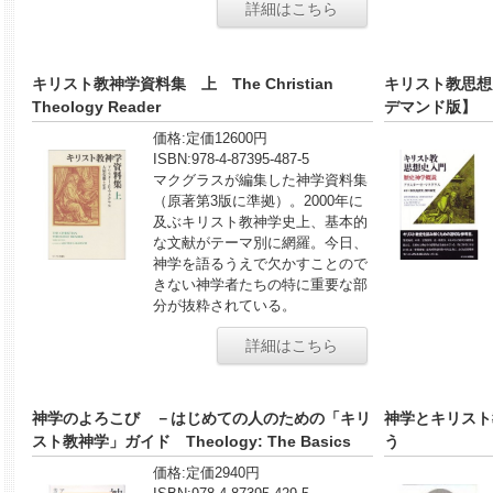
詳細はこちら
キリスト教神学資料集 上 The Christian
キリスト教思想
Theology Reader
デマンド版】
価格:
定価12600円
ISBN:
978-4-87395-487-5
マクグラスが編集した神学資料集
（原著第3版に準拠）。2000年に
及ぶキリスト教神学史上、基本的
な文献がテーマ別に網羅。今日、
神学を語るうえで欠かすことので
きない神学者たちの特に重要な部
分が抜粋されている。
詳細はこちら
神学のよろこび －はじめての人のための「キリ
神学とキリスト
スト教神学」ガイド Theology: The Basics
う
価格:
定価2940円