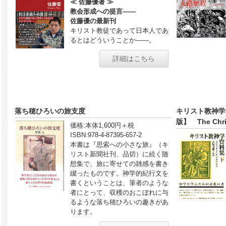
≪ 佐藤優著 ≫
教会形成への提言――
佐藤優の最新刊
キリスト教徒であって日本人であ
るとはどういうことか――。
詳細はこちら
落ち穂ひろいの旅支度
キリスト教神学
版】 The Chris
価格:
本体1,600円＋税
ISBN:
978-4-87395-657-2
本書は『思索への小さな旅』（キ
リスト新聞社刊、品切）に続く随
想集で、旅に寄せての雑感を書き
綴ったものです。神学的紀行文を
書くということは、筆者のような
者にとって、収穫のおこぼれに与
るような落ち穂ひろいの趣きがあ
ります。