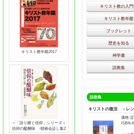
キリスト教の入門
キリスト教年鑑
ブックレット
歴史を知る
キリスト教年鑑2017
神学書
説教集
説教集
キリストの復活 －レ
価格:
定
＜「語り継ぐ信仰」シリーズ＞
ISBN:
4
信仰の醍醐味 -朝祷会証し集2