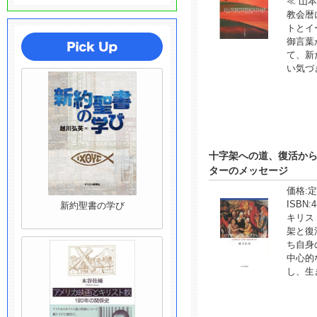
≪ 山本
教会暦
トとイ
御言葉
て、新
い気づ
十字架への道、復活か
ターのメッセージ
価格:
定
ISBN:
4
新約聖書の学び
キリス
架と復
ち自身
中心的
し、生